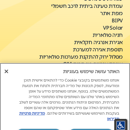
עמדת טעינה ביתית לרכב חשמלי
מפת אתר
BIPV
VP Solar
חניה סולארית
אגירת אנרגיה חקלאית
תוספת אגירה למערכת
מסלול ירוק להתקנת מערכות סולאריות
אגירת אנרגיה מסחרית C&I
האתר עושה שימוש בעוגיות
אנחנו משתמשים בקובצי Cookie כדי להתאים אישית תוכן
ומודעות, לספק תכונות של מדיה חברתית ולנתח את תנועת
המשתמשים שלנו. בנוסף, אנחנו משתפים מידע על אופן
השימוש באתר שלנו עם השותפים שלנו מתחומי המדיה
החברתית, הפרסום וניתוח הנתונים. גורמים אלה עשויים לשלב
את הנתונים האלה עם מידע אחר שסיפקתם או שהם אספו
New Life. New Energy.
בעקבות השימוש שעשיתם בשירותים שלהם.
מדיניות פרטיות
תדיראן