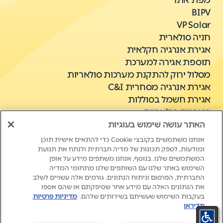
מפת אתר
BIPV
VP Solar
חניה סולארית
אגירת אנרגיה חקלאית
תוספת אגירה למערכת
מסלול ירוק להתקנת מערכות סולאריות
אגירת אנרגיה מסחרית C&I
אגירת חשמל בסוללות
מערכות סולאריות
האתר עושה שימוש בעוגיות
אנחנו משתמשים בקובצי Cookie כדי להתאים אישית תוכן
ומודעות, לספק תכונות של מדיה חברתית ולנתח את תנועת
המשתמשים שלנו. בנוסף, אנחנו משתפים מידע על אופן
השימוש באתר שלנו עם השותפים שלנו מתחומי המדיה
החברתית, הפרסום וניתוח הנתונים. גורמים אלה עשויים לשלב
את הנתונים האלה עם מידע אחר שסיפקתם או שהם אספו
New Life. New Energy.
בעקבות השימוש שעשיתם בשירותים שלהם.
מדיניות פרטיות
תדיראן