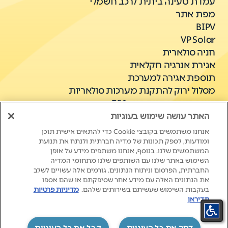
עמדת טעינה ביתית לרכב חשמלי
מפת אתר
BIPV
VP Solar
חניה סולארית
אגירת אנרגיה חקלאית
תוספת אגירה למערכת
מסלול ירוק להתקנת מערכות סולאריות
אגירת אנרגיה מסחרית C&I
האתר עושה שימוש בעוגיות
אנחנו משתמשים בקובצי Cookie כדי להתאים אישית תוכן
ומודעות, לספק תכונות של מדיה חברתית ולנתח את תנועת
המשתמשים שלנו. בנוסף, אנחנו משתפים מידע על אופן
השימוש באתר שלנו עם השותפים שלנו מתחומי המדיה
החברתית, הפרסום וניתוח הנתונים. גורמים אלה עשויים לשלב
את הנתונים האלה עם מידע אחר שסיפקתם או שהם אספו
New Life. New Energy.
בעקבות השימוש שעשיתם בשירותים שלהם.
מדיניות פרטיות
תדיראן