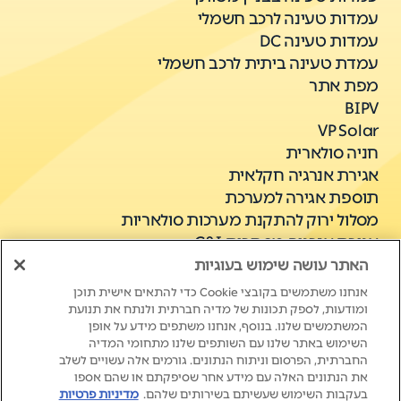
עמדות טעינה לרכב חשמלי
עמדות טעינה DC
עמדת טעינה ביתית לרכב חשמלי
מפת אתר
BIPV
VP Solar
חניה סולארית
אגירת אנרגיה חקלאית
תוספת אגירה למערכת
מסלול ירוק להתקנת מערכות סולאריות
אגירת אנרגיה מסחרית C&I
האתר עושה שימוש בעוגיות
אנחנו משתמשים בקובצי Cookie כדי להתאים אישית תוכן
ומודעות, לספק תכונות של מדיה חברתית ולנתח את תנועת
המשתמשים שלנו. בנוסף, אנחנו משתפים מידע על אופן
השימוש באתר שלנו עם השותפים שלנו מתחומי המדיה
החברתית, הפרסום וניתוח הנתונים. גורמים אלה עשויים לשלב
את הנתונים האלה עם מידע אחר שסיפקתם או שהם אספו
New Life. New Energy.
בעקבות השימוש שעשיתם בשירותים שלהם.
מדיניות פרטיות