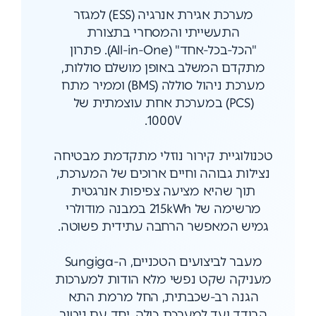
מערכת אגירת אנרגיה (ESS) למגזר
התעשייתי והמסחרי בתצורת
"הכל-בכל-אחד" (All-in-One). פתרון
מתקדם המשלב באופן מושלם סוללות,
מערכת ניהול סוללה (BMS) וממיר מתח
(PCS) במערכת אחת עוצמתית של
1000V.
טכנולוגיית קירור נוזלי מתקדמת מבטיחה
נצילות גבוהה וחיים ארוכים של המערכת,
תוך שהיא מציעה צפיפות אנרגטית
מרשימה של 215kWh במבנה מודולרי
גמיש המאפשר הרחבה עתידית פשוטה.
מעבר לביצועים הטכניים, ה-Sungiga
מעניקה שקט נפשי מלא הודות למערכות
הגנה רב-שכבתית, החל מרמת התא
הבודד ועד למערכת כולה, יחד עם ניטור