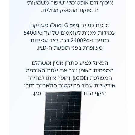
איסוף זרם אופטימלי ושיפור משמעותי
בתפוקת ההספק הכוללת.
זכוכית כפולה (Dual Glass) מעניקה
עמידות מכנית לעומסים של עד 5400Pa
בחזית ו-2400Pa בגב, לצד עמידות
משופרת בפני תופעת ה-PID.
הפאנל מציע פתרון אמין ומשתלם
המפחית באופן ניכר את עלות האנרגיה
המפולסת (LCOE), והופך אותו לבחירה
אידיאלית עבור פרויקטים סולאריים רחבי
היקף הדורשים יציבות לאורך זמן.