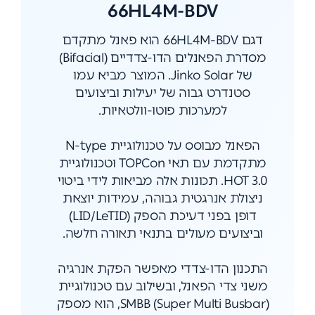
66HL4M-BDV
דגם 66HL4M-BDV הוא פאנל מתקדם
מסדרת הפאנלים הדו-צדדיים (Bifacial)
של Jinko Solar. המוצר מביא עמו
סטנדרט גבוה של יעילות וביצועים
למערכות פוטו-וולטאיות.
הפאנל מבוסס על טכנולוגיית N-type
מתקדמת עם תאי TOPCon וטכנולוגיית
HOT 3.0. תכונות אלה מביאות לידי ביטוי
ניצולת אנרגטית גבוהה, עמידות יוצאת
דופן בפני דעיכת הספק (LID/LeTID)
וביצועים מעולים בתנאי תאורה חלשה.
התכנון הדו-צדדי מאפשר הפקת אנרגיה
משני צדי הפאנל, ובשילוב עם טכנולוגיית
SMBB (Super Multi Busbar), הוא מספק