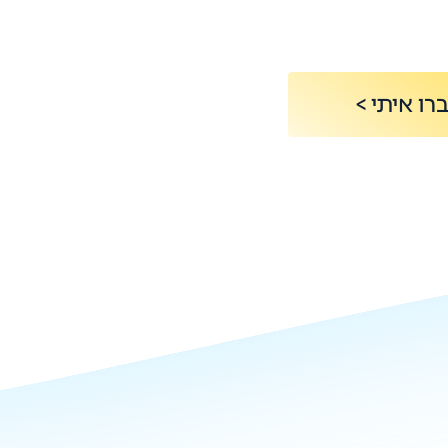
רו איתי >