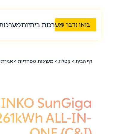
מערכות ביתיות
מערכות
בואו נדבר >
דף הבית
>
קטלוג
>
מערכות מסחריות
>
אגירת 
JINKO SunGiga
261kWh ALL-IN-
ONE (C&I)