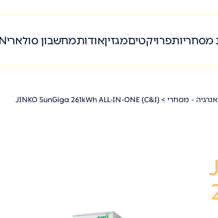
 מסחריות
פרויקטים
מגזין
אודות
מחשבון סולארי
N
אנרגיה - מסחרי
> JINKO SunGiga 261kWh ALL-IN-ONE (C&I)