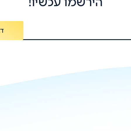
הירשמו עכשיו!
רכת ניהול
מערך
דב
בולת נקובה של 261 קוט"ש
(kWh) עם הספק מוצא AC של
טכנולוגיית קירור נוזלי (Liquid