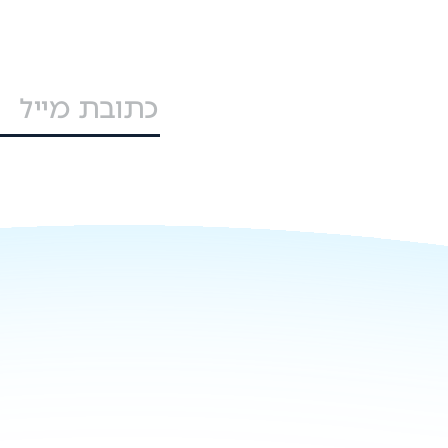
אנרגיה (EMS), מע
תרמית (קירור נוזלי) ו
כיבוי אש מובנה.
קי
130.5 קו"ט עד 135 קו"ט (kW).
Cooling): המערכת