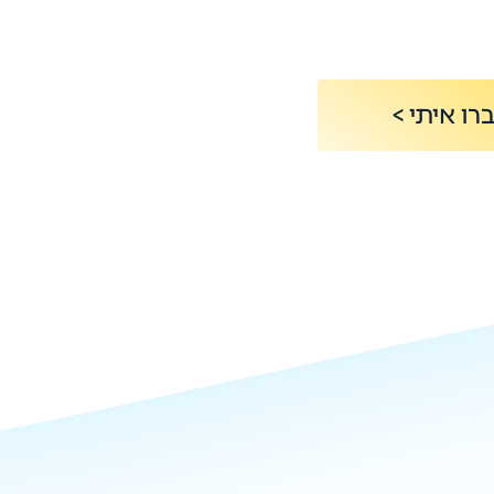
רו איתי >