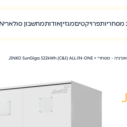
 מסחריות
פרויקטים
מגזין
אודות
מחשבון סולארי
N
אנרגיה - מסחרי
> JINKO SunGiga 522kWh (C&I) ALL-IN-ONE