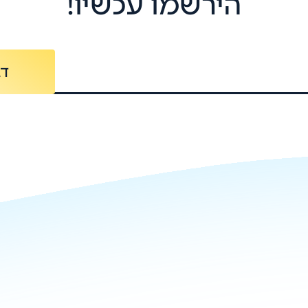
הירשמו עכשיו!
דב