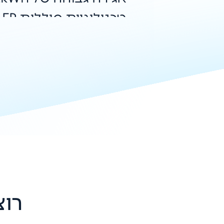
טכנולוגיית סוללות
מתקדמת וקירור נוזלי,
המבטיחים ביצועים יצי
לאורך זמן.
פתרון אידיאלי לניהול 
גיבוי חשמלי ושילוב מ
אנרגיה מתחדשת בזכו
מבנה קומפקטי במיוחד,
רוצ
הגנה IP55, טווח 
עבודה רחב, תקשורת