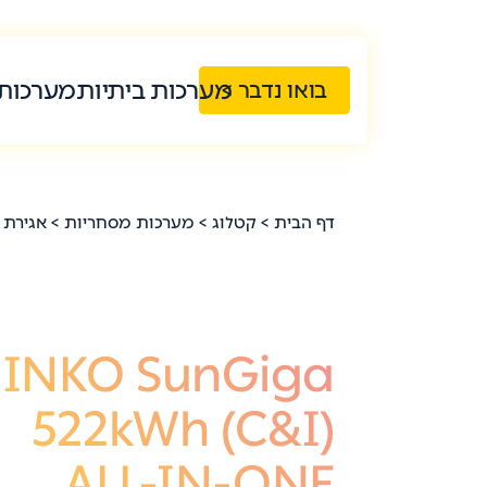
מערכות ביתיות
מערכות
בואו נדבר >
דף הבית
>
קטלוג
>
מערכות מסחריות
>
אגירת 
JINKO SunGiga
522kWh (C&I)
ALL-IN-ONE