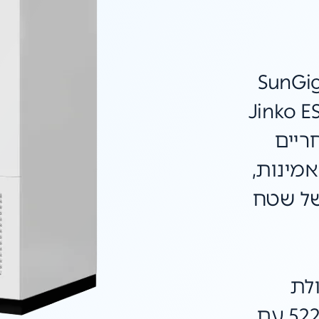
רה SunGiga G2
Plus 52 מבית Jinko ESS
ריים
אמינות,
של שטח
לת
אגירה גבוהה של 522kWh עם