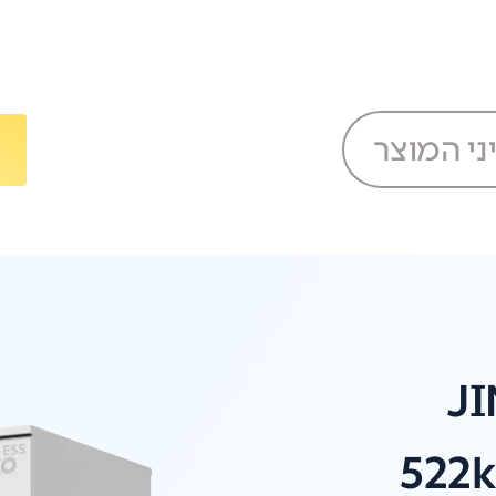
ני המוצר
J
522k