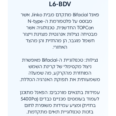
L6-BDV
פאנל Bifacial מתקדם מבית Jinko אשר
מבוסס על פלטפורמת ה-N-type
TOPCon החדשנית. טכנולוגיה אשר
מבטיחה נצילות אנרגטית מצוינת וייצור
חשמל מוגבר, הן מהחזית והן מהצד
האחורי.
נצילות: טכנולוגיית ה-Bifacial מאפשרת
ניצול מקסימלי של קרינת השמש
המוחזרת מהקרקע, מה שמעלה
משמעותית את תפוקת האנרגיה הכוללת.
עמידות בתנאים מורכבים: הפאנל מתוכנן
לעמוד בעומסים מכניים כבדים (5400Pa
בחזית) ומציע עמידות משופרת לחום
בזכות טכנולוגיית תאים מתקדמת.