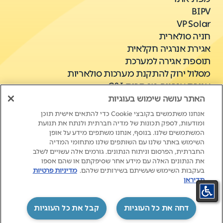
BIPV
VP Solar
חניה סולארית
אגירת אנרגיה חקלאית
תוספת אגירה למערכת
מסלול ירוק להתקנת מערכות סולאריות
אגירת אנרגיה מסחרית C&I
האתר עושה שימוש בעוגיות
אנחנו משתמשים בקובצי Cookie כדי להתאים אישית תוכן
ומודעות, לספק תכונות של מדיה חברתית ולנתח את תנועת
המשתמשים שלנו. בנוסף, אנחנו משתפים מידע על אופן
השימוש באתר שלנו עם השותפים שלנו מתחומי המדיה
החברתית, הפרסום וניתוח הנתונים. גורמים אלה עשויים לשלב
את הנתונים האלה עם מידע אחר שסיפקתם או שהם אספו
New Life. New Energy.
בעקבות השימוש שעשיתם בשירותים שלהם.
מדיניות פרטיות
תדיראן
‏דחה את כל העוגיות
קבל את כל העוגיות