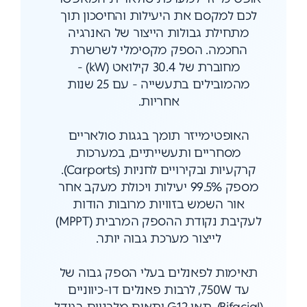
לכם למקסם את היעילות והחיסכון תוך
מתחילת גבולות הייצור של האנרגיה
החכמה. הספק מקסימלי לשרשרת
מחוברת של 30.4 קילואט (kW) -
מהמובילים בתעשייה - עם 25 שנות
אחריות.
האופטימייזר תומך בגגות סולאריים
מסחריים ותעשייתיים, במערכות
קרקעיות ובקירויים לחניות (Carports).
מספק 99.5% יעילות ויכולת מעקב אחר
אור השמש בזוויות מרובות הודות
לעקיבת נקודת ההספק המרבית (MPPT)
לייצור מערכת גבוה יותר.
תאימות לפאנלים בעלי הספק גבוה של
עד 750W, לרבות פאנלים דו-כיווניים