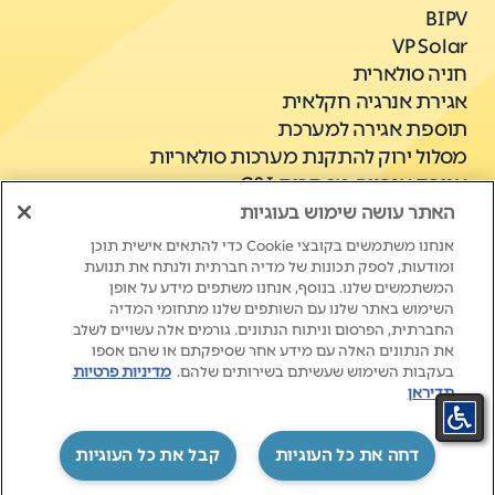
BIPV
VP Solar
חניה סולארית
אגירת אנרגיה חקלאית
תוספת אגירה למערכת
מסלול ירוק להתקנת מערכות סולאריות
אגירת אנרגיה מסחרית C&I
האתר עושה שימוש בעוגיות
אנחנו משתמשים בקובצי Cookie כדי להתאים אישית תוכן
ומודעות, לספק תכונות של מדיה חברתית ולנתח את תנועת
המשתמשים שלנו. בנוסף, אנחנו משתפים מידע על אופן
השימוש באתר שלנו עם השותפים שלנו מתחומי המדיה
החברתית, הפרסום וניתוח הנתונים. גורמים אלה עשויים לשלב
את הנתונים האלה עם מידע אחר שסיפקתם או שהם אספו
New Life. New Energy.
בעקבות השימוש שעשיתם בשירותים שלהם.
מדיניות פרטיות
תדיראן
‏דחה את כל העוגיות
קבל את כל העוגיות