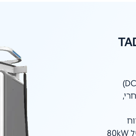
TA
עמדת טעינה מהירה (DC)
רי,
ח
הספקים רחב ודינמי של 80kW