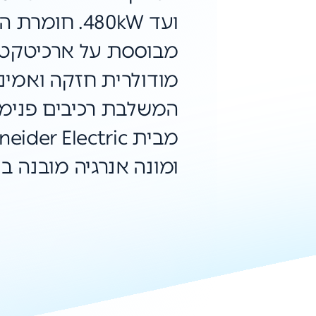
ועד 480kW. חומ
מבוססת על ארכיטקטו
מודולרית חזקה ואמינ
המשלבת רכיבים פנימי
מבית eider Electric
המבטיח מדידה מדוי
ומאושרת.
- נצילות אנרגטית גבו
במיוחד של 97%.