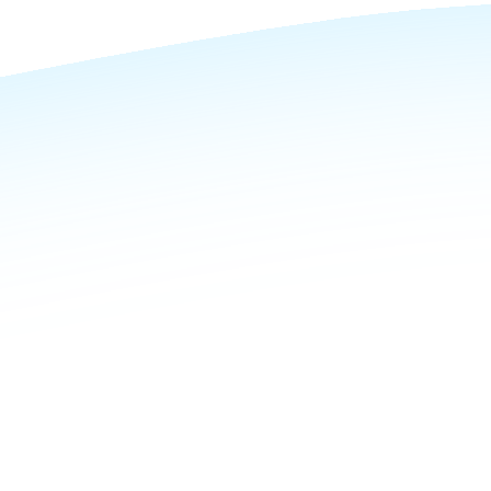
ידה
קולי
ביותר:
 לחיבור
ל.
 גישה