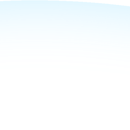
קיר לחיסכון במקום).
- מתאימה לעבודה עמ
בתנאי חוץ.
- תמיכה מלאה בפרוטו
התקשורת המתקדמים 
OCPP 1.6J / 2.01.
- אישור OCA רשמי
חלק לכל מערכות הניהו
- אפשרות זיהוי ובקרת
באמצעות RFID TAG.