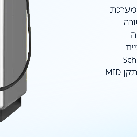
רת המערכת
רה
ה
ים
Schn
ומונה אנרגיה מובנה בתקן MID
קת
הה