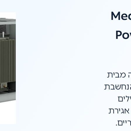
Med
Po
 מבית
יה) הנחשבת
לים
אגירת
ים.