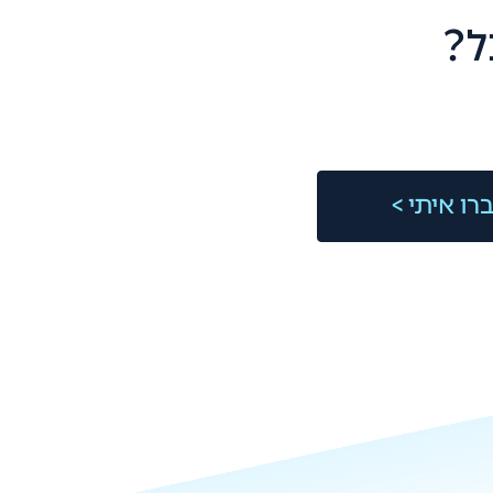
ל?
רו איתי >