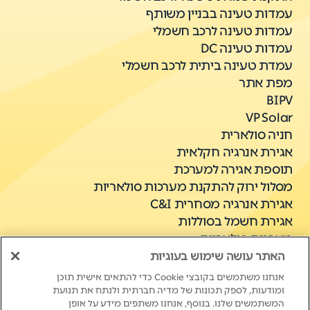
עמדות טעינה בבניין משותף
עמדות טעינה לרכב חשמלי
עמדות טעינה DC
עמדת טעינה ביתית לרכב חשמלי
מפת אתר
BIPV
VP Solar
חניה סולארית
אגירת אנרגיה חקלאית
תוספת אגירה למערכת
מסלול ירוק להתקנת מערכות סולאריות
אגירת אנרגיה מסחרית C&I
אגירת חשמל בסוללות
מערכות סולאריות
האתר עושה שימוש בעוגיות
אנחנו משתמשים בקובצי Cookie כדי להתאים אישית תוכן
ומודעות, לספק תכונות של מדיה חברתית ולנתח את תנועת
המשתמשים שלנו. בנוסף, אנחנו משתפים מידע על אופן