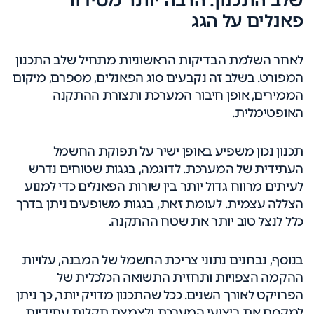
שלב התכנון: הרבה יותר מסידור
פאנלים על הגג
לאחר השלמת הבדיקות הראשוניות מתחיל שלב התכנון
המפורט. בשלב זה נקבעים סוג הפאנלים, מספרם, מיקום
הממירים, אופן חיבור המערכת ותצורת ההתקנה
האופטימלית.
תכנון נכון משפיע באופן ישיר על תפוקת החשמל
העתידית של המערכת. לדוגמה, בגגות שטוחים נדרש
לעיתים מרווח גדול יותר בין שורות הפאנלים כדי למנוע
הצללה עצמית. לעומת זאת, בגגות משופעים ניתן בדרך
כלל לנצל טוב יותר את שטח ההתקנה.
בנוסף, נבחנים נתוני צריכת החשמל של המבנה, עלויות
ההקמה הצפויות ותחזית התשואה הכלכלית של
הפרויקט לאורך השנים. ככל שהתכנון מדויק יותר, כך ניתן
למקסם את ביצועי המערכת ולצמצם תקלות עתידיות.