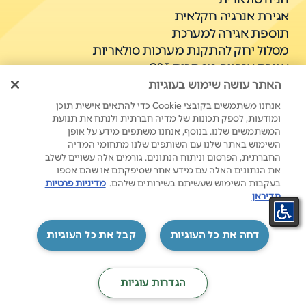
אגירת אנרגיה חקלאית
תוספת אגירה למערכת
מסלול ירוק להתקנת מערכות סולאריות
אגירת אנרגיה מסחרית C&I
האתר עושה שימוש בעוגיות
אנחנו משתמשים בקובצי Cookie כדי להתאים אישית תוכן
ומודעות, לספק תכונות של מדיה חברתית ולנתח את תנועת
המשתמשים שלנו. בנוסף, אנחנו משתפים מידע על אופן
השימוש באתר שלנו עם השותפים שלנו מתחומי המדיה
החברתית, הפרסום וניתוח הנתונים. גורמים אלה עשויים לשלב
את הנתונים האלה עם מידע אחר שסיפקתם או שהם אספו
New Life. New Energy.
בעקבות השימוש שעשיתם בשירותים שלהם.
מדיניות פרטיות
תדיראן
‏דחה את כל העוגיות
קבל את כל העוגיות
‏הגדרות עוגיות
google