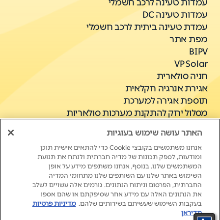
עמדות טעינה לרכב חשמלי
עמדות טעינה DC
עמדת טעינה ביתית לרכב חשמלי
מפת אתר
BIPV
VP Solar
חניה סולארית
אגירת אנרגיה חקלאית
תוספת אגירה למערכת
מסלול ירוק להתקנת מערכות סולאריות
אגירת אנרגיה מסחרית C&I
האתר עושה שימוש בעוגיות
אנחנו משתמשים בקובצי Cookie כדי להתאים אישית תוכן
ומודעות, לספק תכונות של מדיה חברתית ולנתח את תנועת
המשתמשים שלנו. בנוסף, אנחנו משתפים מידע על אופן
השימוש באתר שלנו עם השותפים שלנו מתחומי המדיה
החברתית, הפרסום וניתוח הנתונים. גורמים אלה עשויים לשלב
את הנתונים האלה עם מידע אחר שסיפקתם או שהם אספו
בעקבות השימוש שעשיתם בשירותים שלהם.
מדיניות פרטיות
New Life. New Energy.
תדיראן