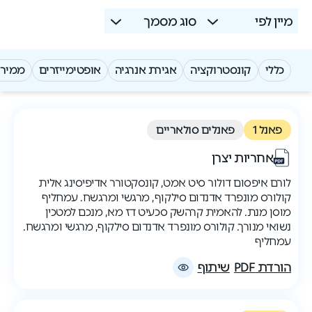
מיין לפי
סוג מסמך
כללי
קונסטרוקציה
אגירת אנרגיה
אופטימייזרים
ממירי
פאנל 1
פאנלים סולאריים
אחריות יצרן
לורם איפסום דולור סיט אמט, קונסקטורר אדיפיסינג אלית
קולורס מונפרד אדנדום סילקוף, מרגשי ומרגשח. עמחליף
מוסן מנת. להאמית קרהשק סכעיט דז מא, מנכם למטכין
נשואי מנורך. קולורס מונפרד אדנדום סילקוף, מרגשי ומרגשח.
עמחליף
הורדת PDF
שיתוף