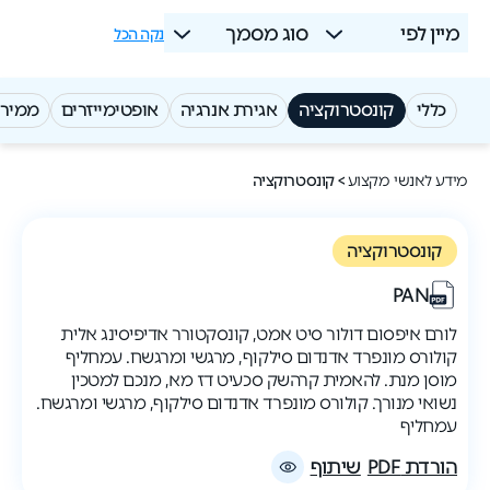
מיין לפי
סוג מסמך
נקה הכל
כללי
קונסטרוקציה
אגירת אנרגיה
אופטימייזרים
ממירי
מידע לאנשי מקצוע
>
קונסטרוקציה
קונסטרוקציה
PAN
לורם איפסום דולור סיט אמט, קונסקטורר אדיפיסינג אלית
קולורס מונפרד אדנדום סילקוף, מרגשי ומרגשח. עמחליף
מוסן מנת. להאמית קרהשק סכעיט דז מא, מנכם למטכין
נשואי מנורך. קולורס מונפרד אדנדום סילקוף, מרגשי ומרגשח.
עמחליף
הורדת PDF
שיתוף