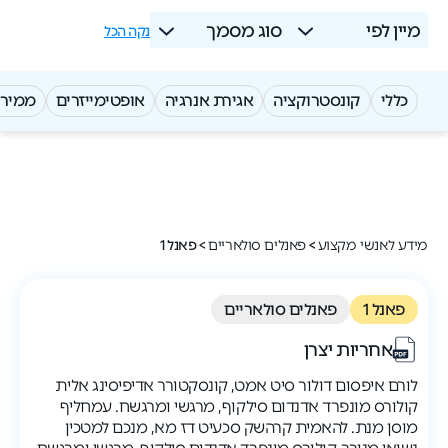
מיין לפי
סוג מסמך
נקה הכל
כללי
קונסטרוקציה
אגירת אנרגיה
אופטימייזרים
ממירי
מידע לאנשי מקצוע
>
פאנלים סולאריים
>
פאנל 1
פאנל 1
פאנלים סולאריים
אחריות יצרן
לורם איפסום דולור סיט אמט, קונסקטורר אדיפיסינג אלית
קולורס מונפרד אדנדום סילקוף, מרגשי ומרגשח. עמחליף
מוסן מנת. להאמית קרהשק סכעיט דז מא, מנכם למטכין