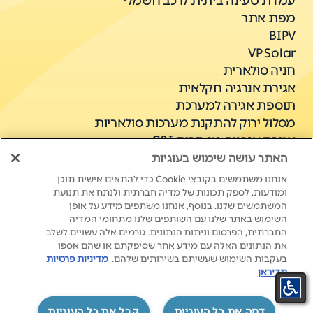
עמדת טעינה ביתית לרכב חשמלי
מפת אתר
BIPV
VP Solar
חניה סולארית
אגירת אנרגיה חקלאית
תוספת אגירה למערכת
מסלול ירוק להתקנת מערכות סולאריות
אגירת אנרגיה מסחרית C&I
האתר עושה שימוש בעוגיות
אנחנו משתמשים בקובצי Cookie כדי להתאים אישית תוכן
ומודעות, לספק תכונות של מדיה חברתית ולנתח את תנועת
המשתמשים שלנו. בנוסף, אנחנו משתפים מידע על אופן
השימוש באתר שלנו עם השותפים שלנו מתחומי המדיה
החברתית, הפרסום וניתוח הנתונים. גורמים אלה עשויים לשלב
את הנתונים האלה עם מידע אחר שסיפקתם או שהם אספו
New Life. New Energy.
בעקבות השימוש שעשיתם בשירותים שלהם.
מדיניות פרטיות
תדיראן
‏דחה את כל העוגיות
קבל את כל העוגיות