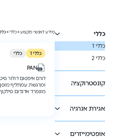
מידע לאנשי מקצוע
>
כללי
>
כללי 
כללי
כללי 1
כללי 1
כללי
כללי 2
PAN
לורם איפסום דולור סיט
קונסטרוקציה
ומרגשח. עמחליף מוסן 
מונפרד אדנדום סילקוף
אגירת אנרגיה
אופטימייזרים