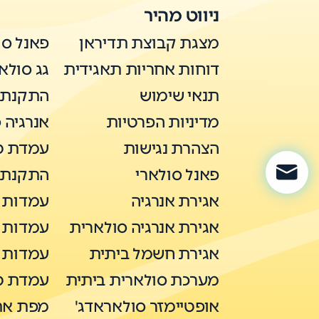
ניווט מהיר
מצגת קבוצת תדיראן
פאנל סו
דוחות אחריות תאגידית
גג סולא
תנאי שימוש
התקנת פ
מדיניות הפרטיות
אנרגיה 
הצהרת נגישות
עמדת ט
פאנל סולארי
התקנת 
אגירת אנרגיה
עמדות ט
אגירת אנרגיה סולארית
עמדות ט
אגירת חשמל ביתית
עמדות טע
מערכת סולארית ביתית
עמדת טע
אופטיימזר סולאראדג'
מפת את