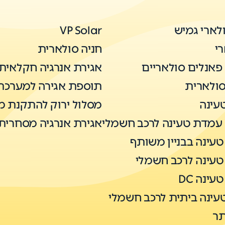
לארי גמיש
VP Solar
רי
חניה סולארית
אנלים סולאריים
אגירת אנרגיה חקלאית
סולארית
תוספת אגירה למערכת
עינה
מסלול ירוק להתקנת מ
עמדת טעינה לרכב חשמלי
אגירת אנרגיה מסחרית &I
עינה בבניין משותף
עינה לרכב חשמלי
ינה DC
ינה ביתית לרכב חשמלי
ר