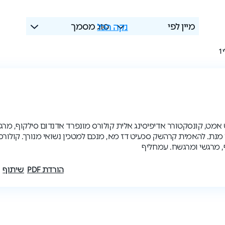
מיין לפי
נקה הכל
סוג מסמך
1
 אמט, קונסקטורר אדיפיסינג אלית קולורס מונפרד אדנדום סילקוף, מרג
מנת. להאמית קרהשק סכעיט דז מא, מנכם למטכין נשואי מנורך. קולורס
, מרגשי ומרגשח. עמחליף
הורדת PDF
שיתוף