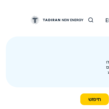
E
ו
ם
חיפוש