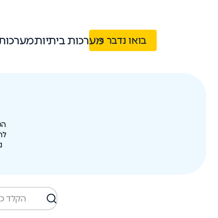
מערכות ביתיות
מערכות
בואו נדבר >
המ
לה
נ
חיפוש
במסמכים